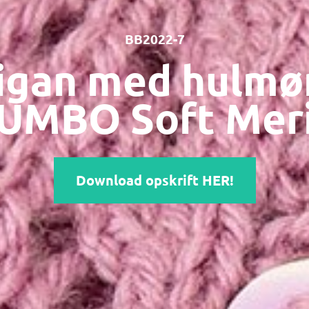
BB2022-7
igan med hulmø
BUMBO Soft Mer
Download opskrift HER!