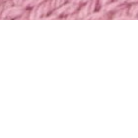
M
ACCESSORIES
SE UDVALG