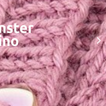
nster
ino