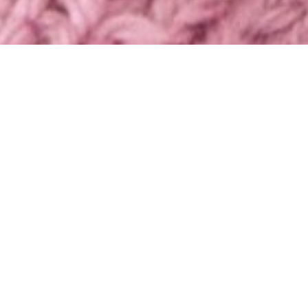
L BABYER
TIL HA
SE UDVALG
SE UDVALG