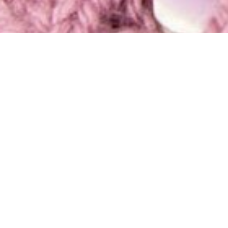
TIL HENDE
TI
SE UDVALG