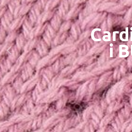
Card
i 