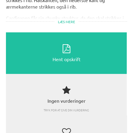
ærmekanterne strikkes også i rib.
Cardiganen får sin chunky struktur, da den skal strikkes i
LÆS MERE
to tråde Grace på pind 8 mm. Garnet er luftigt og
vamset, og cardiganen bliver derfor helt fantastisk. Grace
har et flot meleret udtryk og flere skønne
farvemuligheder, som supplerer hinanden godt til en
stribet cardigan som denne.
Hent opskrift
Ingen vurderinger
TRYK FOR AT GIVE DIN VURDERING