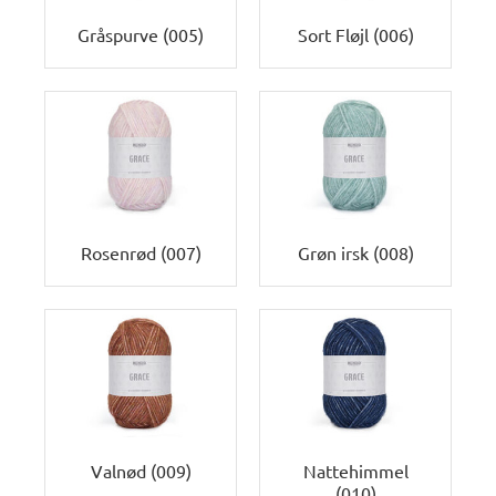
Gråspurve (005)
Sort Fløjl (006)
Rosenrød (007)
Grøn irsk (008)
Valnød (009)
Nattehimmel
(010)