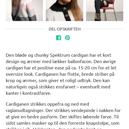
DEL OPSKRIFTEN
Den bløde og chunky Spektrum cardigan har et kort
design og ærmer med lækker ballonfacon. Den øvrige
cardigan har et positive ease på ca. 15-20 cm for et let
oversize look. Cardiganen har flotte, brede striber på
krop og ærmer, som giver et roligt udtryk. Den kan
naturligvis også strikkes ensfarvet – eventuelt med
kanter i kontrastfarve.
Cardiganen strikkes oppefra og ned med
raglanudtagninger. Der strikkes vendepinde i nakken for
at give en bedre pasform. Der skiftes løbende farve. Til
sidst samles masker op til den forreste knapstolpe, som
strikkes i rib. Halskanten, den nederste kant og